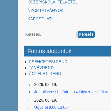
KÖZÉPISKOLAI FELVÉTELI
NYOMTATVÁNYOK
KAPCSOLAT
Keresés:
Fontos időpontok
CSENGETÉSI REND
TANÉVREND
ÜGYELETI REND
2026. 08. 19.
Jelentkezési határidő osztályozóvizsgákra
2026. 08. 19.
Ügyelet 9:00-13:00