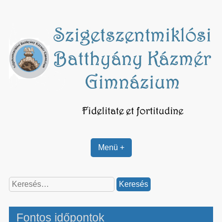
Skip
to
content
Menü +
Keresés:
Fontos időpontok