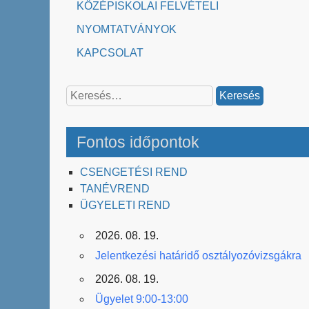
KÖZÉPISKOLAI FELVÉTELI
NYOMTATVÁNYOK
KAPCSOLAT
Keresés:
Fontos időpontok
CSENGETÉSI REND
TANÉVREND
ÜGYELETI REND
2026. 08. 19.
Jelentkezési határidő osztályozóvizsgákra
2026. 08. 19.
Ügyelet 9:00-13:00