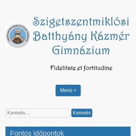
Skip
to
content
Menü +
Keresés:
Fontos időpontok