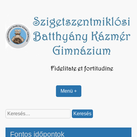
Skip
to
content
Menü +
Keresés:
Fontos időpontok