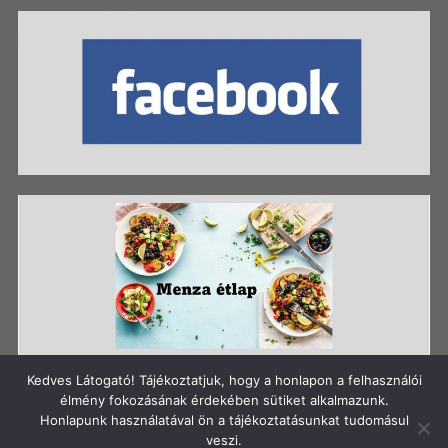
Kedves Látogató! Tájékoztatjuk, hogy a honlapon a felhasználói
élmény fokozásának érdekében sütiket alkalmazunk.
Honlapunk használatával ön a tájékoztatásunkat tudomásul
Szerzői jog: Szigetszentmiklósi Batthyány Kázmér
veszi.