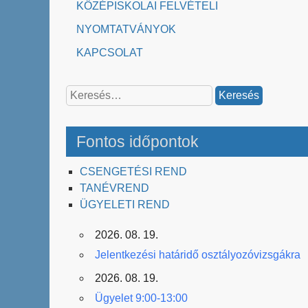
KÖZÉPISKOLAI FELVÉTELI
NYOMTATVÁNYOK
KAPCSOLAT
Keresés:
Fontos időpontok
CSENGETÉSI REND
TANÉVREND
ÜGYELETI REND
2026. 08. 19.
Jelentkezési határidő osztályozóvizsgákra
2026. 08. 19.
Ügyelet 9:00-13:00