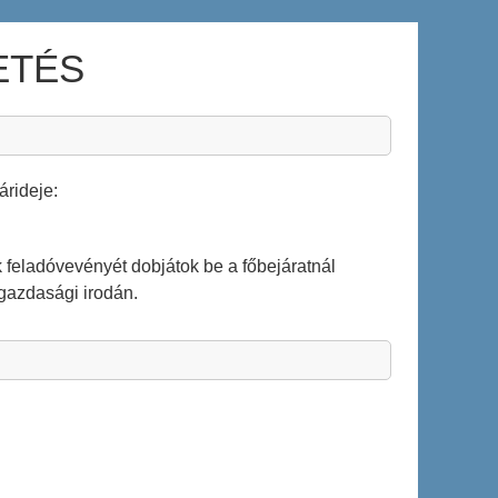
ETÉS
árideje:
k feladóvevényét dobjátok be a főbejáratnál
gazdasági irodán.