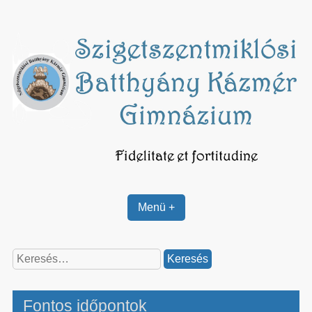
Skip
to
content
Menü +
Keresés:
Fontos időpontok