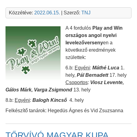
Közzétéve:
2022.06.15.
| Szerző:
TNJ
A 4 fordulós
Play and Win
országos angol nyelvi
levelezőverseny
en a
következő eredmények
születtek:
6.b:
Egyéni
:
Máthé Luca
1.
hely,
Pál Bernadett
17. hely
Csoportos
:
Viosz Levente,
Gálos Márk, Varga Zsigmond
13. hely
8.b:
Egyéni
:
Balogh Kincső
4. hely
Felkészítő tanárok: Hegedüs Ágnes és Vid Zsuzsanna
TŐRVÍVÓ MAGYAR KUPA