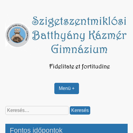
Skip
to
content
Menü +
Keresés:
Fontos időpontok