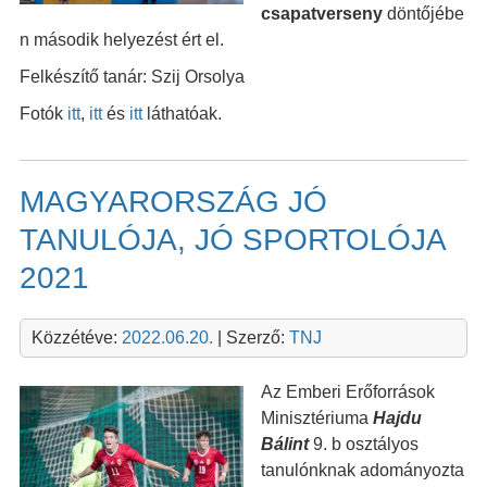
csapatverseny
döntőjébe
n második helyezést ért el.
Felkészítő tanár: Szij Orsolya
Fotók
itt
,
itt
és
itt
láthatóak.
MAGYARORSZÁG JÓ
TANULÓJA, JÓ SPORTOLÓJA
2021
Közzétéve:
2022.06.20.
| Szerző:
TNJ
Az Emberi Erőforrások
Minisztériuma
Hajdu
Bálint
9. b osztályos
tanulónknak adományozta