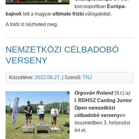
korcsoportban
Európa-
bajnok
lett a magyar
ultimate frizbi
válogatottal.
A fotót
itt
nézheted meg.
NEMZETKÖZI CÉLBADOBÓ
VERSENY
Közzétéve:
2022.06.27.
| Szerző:
TNJ
Orgován Roland
(9.c) az
I. RDHSZ Casting Junior
Open nemzetközi
célbadobó verseny
en
összetettben 3. helyezést
ért el.