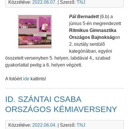
Közzétéve:
2022.06.07.
| Szerző:
TNJ
Pál Bernadett
(6.b) a
június 5-én megrendezett
Ritmikus Gimnasztika
Országos Bajnokság
on
2. osztály serdülő
kategóriában, egyéni
összetett versenyben 5. helyen, labdával 4., szabad
gyakorlattal pedig a 6. helyen végzett.
A fotóért
ide
kattints!
ID. SZÁNTAI CSABA
ORSZÁGOS KÉMIAVERSENY
Közzétéve:
2022.06.04.
| Szerző:
TNJ