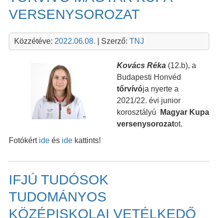
VERSENYSOROZAT
Közzétéve:
2022.06.08.
| Szerző:
TNJ
Kovács Réka
(12.b), a
Budapesti Honvéd
tőrvívó
ja nyerte a
2021/22. évi junior
korosztályú
Magyar Kupa
versenysorozat
ot.
Fotókért
ide
és
ide
kattints!
IFJÚ TUDÓSOK
TUDOMÁNYOS
KÖZÉPISKOLAI VETÉLKEDŐ