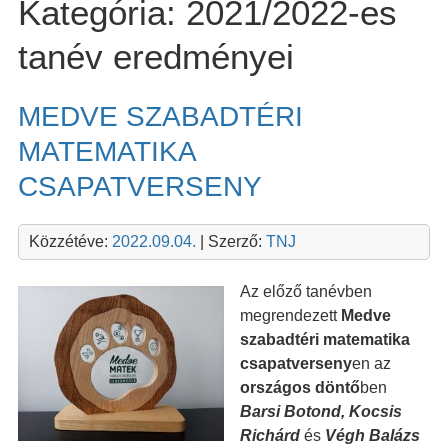
Kategória:
2021/2022-es
tanév eredményei
MEDVE SZABADTÉRI
MATEMATIKA
CSAPATVERSENY
Közzétéve:
2022.09.04.
| Szerző:
TNJ
Az előző tanévben
megrendezett
Medve
szabadtéri matematika
csapatverseny
en az
országos döntő
ben
Barsi Botond, Kocsis
Richárd
és
Végh Balázs