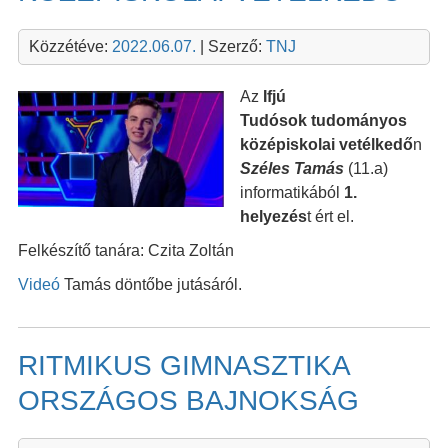
Közzétéve:
2022.06.07.
| Szerző:
TNJ
Az
Ifjú
Tudósok tudományos
középiskolai vetélkedő
n
Széles Tamás
(11.a)
informatikából
1.
helyezés
t ért el.
Felkészítő tanára: Czita Zoltán
Videó
Tamás döntőbe jutásáról.
RITMIKUS GIMNASZTIKA
ORSZÁGOS BAJNOKSÁG