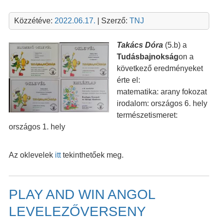
Közzétéve:
2022.06.17.
| Szerző:
TNJ
Takács Dóra
(5.b) a
Tudásbajnokság
on a
következő eredményeket
érte el:
matematika: arany fokozat
irodalom: országos 6. hely
természetismeret:
országos 1. hely
Az oklevelek
itt
tekinthetőek meg.
PLAY AND WIN ANGOL
LEVELEZŐVERSENY