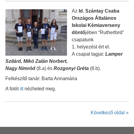
Az
Id. Szántay Csaba
Országos Általános
Iskolai Kémiaverseny
döntő
jében “Rutherford”
csapatunk
1. helyezést ért el.
A csapat tagjai:
Lamper
Szilárd, Mikó Zalán Norbert,
Nagy Nimród
(8.a) és
Rozgonyi Gréta
(8.b).
Felkészítő tanár: Barta Annamária
A fotót
itt
nézheted meg.
Következő oldal »