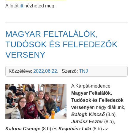
A fotót
itt
nézheted meg.
MAGYAR FELTALÁLÓK,
TUDÓSOK ÉS FELFEDEZŐK
VERSENY
Közzétéve:
2022.06.22.
| Szerző:
TNJ
A Kárpát-medencei
Magyar Feltalálók,
Tudósok és Felfedezők
verseny
en
négy diákunk,
Balogh Kincső
(8.b),
Juhász Eszter
(8.a),
Katona Csenge
(8.b) és
Kisjuhász Lilla
(8.b)
az