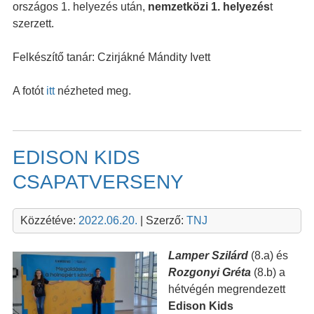
országos 1. helyezés után,
n
emzetközi 1. helyezés
t
szerzett
.
Felkészítő tanár: Czirjákné Mándity Ivett
A fotót
itt
nézheted meg.
EDISON KIDS
CSAPATVERSENY
Közzétéve:
2022.06.20.
| Szerző:
TNJ
Lamper Szilárd
(8.a) és
Rozgonyi Gréta
(8.b) a
hétvégén megrendezett
Edison Kids