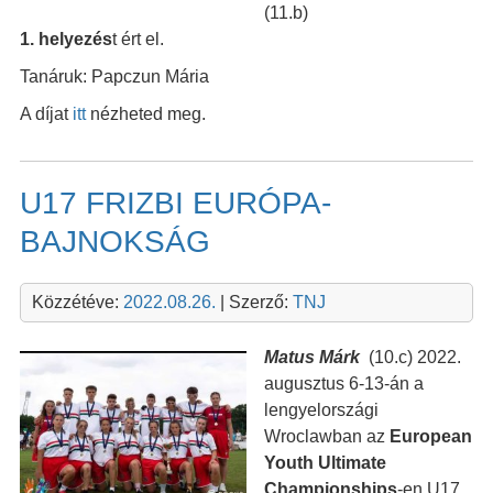
(11.b)
1. helyezés
t ért el.
Tanáruk: Papczun Mária
A díjat
itt
nézheted meg.
U17 FRIZBI EURÓPA-
BAJNOKSÁG
Közzétéve:
2022.08.26.
| Szerző:
TNJ
Matus Márk
(10.c) 2022.
augusztus 6-13-án a
lengyelországi
Wroclawban az
European
Youth Ultimate
Championships
-en U17