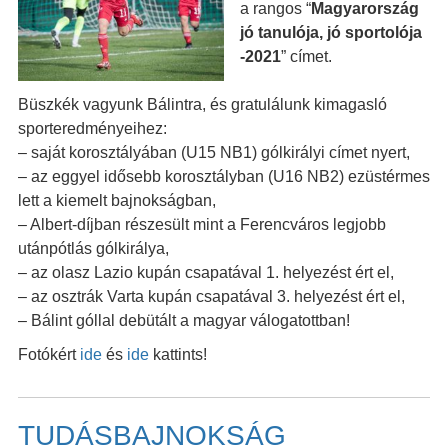
a rangos “
Magyarország
jó tanulója, jó sportolója
-2021
” címet.
Büszkék vagyunk Bálintra, és gratulálunk kimagasló
sporteredményeihez:
– saját korosztályában (U15 NB1) gólkirályi címet nyert,
– az eggyel idősebb korosztályban (U16 NB2) ezüstérmes
lett a kiemelt bajnokságban,
– Albert-díjban részesült mint a Ferencváros legjobb
utánpótlás gólkirálya,
– az olasz Lazio kupán csapatával 1. helyezést ért el,
– az osztrák Varta kupán csapatával 3. helyezést ért el,
– Bálint góllal debütált a magyar válogatottban!
Fotókért
ide
és
ide
kattints!
TUDÁSBAJNOKSÁG