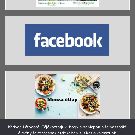
Kedves Látogató! Tájékoztatjuk, hogy a honlapon a felhasználói
élmény fokozásának érdekében sütiket alkalmazunk.