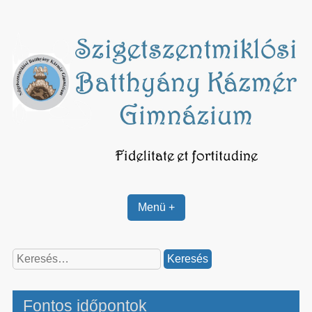
Skip
to
content
Menü +
Keresés:
Fontos időpontok