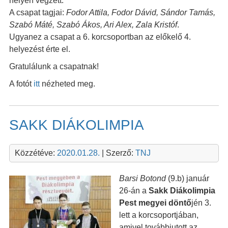
helyen végzett.
A csapat tagjai:
Fodor Attila, Fodor Dávid, Sándor Tamás,
Szabó Máté, Szabó Ákos, Ari Alex, Zala Kristóf
.
Ugyanez a csapat a 6. korcsoportban az előkelő 4.
helyezést érte el.
Gratulálunk a csapatnak!
A fotót
itt
nézheted meg.
SAKK DIÁKOLIMPIA
Közzétéve:
2020.01.28.
| Szerző:
TNJ
Barsi Botond
(9.b) január
26-án a
Sakk Diákolimpia
Pest megyei döntő
jén 3.
lett a korcsoportjában,
amivel továbbjutott az