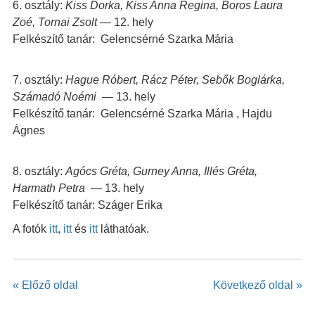
6. osztály:
Kiss Dorka, Kiss Anna Regina, Boros Laura
Zoé, Tornai Zsolt
— 12. hely
Felkészítő tanár: Gelencsérné Szarka Mária
7. osztály:
Hague Róbert, Rácz Péter, Sebők Boglárka,
Számadó Noémi
— 13. hely
Felkészítő tanár: Gelencsérné Szarka Mária , Hajdu
Ágnes
8. osztály:
Agócs Gréta, Gurney Anna, Illés Gréta,
Harmath Petra
— 13. hely
Felkészítő tanár: Száger Erika
A fotók
itt
,
itt
és
itt
láthatóak.
« Előző oldal
Következő oldal »