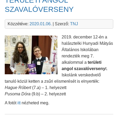
TERÜLETI ANGOL
SZAVALÓVERSENY
Közzétéve:
2020.01.06.
| Szerző:
TNJ
2019. december 12-én a
halásztelki Hunyadi Mátyás
Általános Iskolában
rendezték meg 7.
alkalommal a
területi
angol szavalóverseny
t.
Iskolánk verskedvelő
tanuló közül ketten a zsűri elismerését is elnyerték:
Hague Róbert
(7.a) – 1. helyezett
Pusoma Dóra
(9.b) – 2. helyezett
A fotót
itt
nézheted meg.