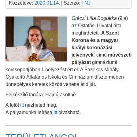
Közzétéve:
2020.01.14.
| Szerző:
TNJ
Gréczi Lilla Boglárka
(9.a)
az Oktatási Hivatal által
meghirdetett „
A Szent
Korona és a magyar
királyi koronázási
jelvények
” című
művészeti
pályázat
gimnáziumi
korcsoportjában I. helyezést ért el. A Fazekas Mihály
Gyakorló Általános Iskola és Gimnázium dísztermében
ünnepélyes keretek között vehette át díját.
Felkészítő tanára: Hajdú Zsoltné
A fotót
itt
nézheted meg.
A pályamunka leírása
itt
olvasható.