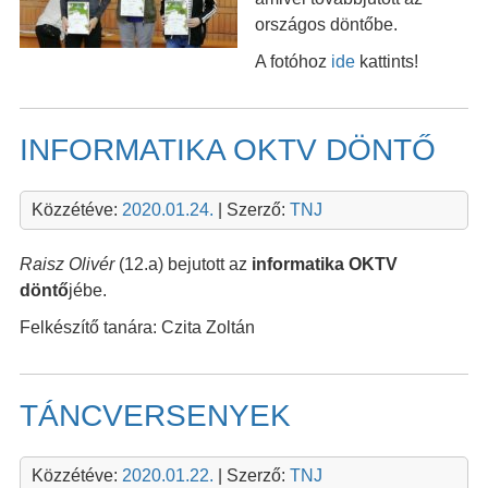
országos döntőbe.
A fotóhoz
ide
kattints!
INFORMATIKA OKTV DÖNTŐ
Közzétéve:
2020.01.24.
| Szerző:
TNJ
Raisz Olivér
(12.a) bejutott az
informatika OKTV
döntő
jébe.
Felkészítő tanára: Czita Zoltán
TÁNCVERSENYEK
Közzétéve:
2020.01.22.
| Szerző:
TNJ