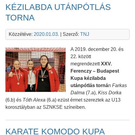
KÉZILABDA UTÁNPÓTLÁS
TORNA
Közzétéve:
2020.01.03.
| Szerző:
TNJ
A 2019. december 20. és
22. között
megrendezett
XXV.
Ferenczy – Budapest
Kupa kézilabda
utánpótlás torná
n
Farkas
Dalma
(7.a),
Kiss Dorka
(6.b) és
Tóth Alexa
(6.a) ezüst érmet szereztek az U13
korosztályban az SZNKSE színeiben.
KARATE KOMODO KUPA