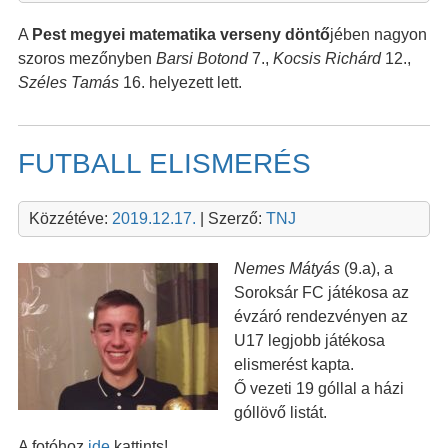
A
Pest megyei matematika verseny döntő
jében nagyon
szoros mezőnyben
Barsi Botond
7.,
Kocsis Richárd
12.,
Széles Tamás
16. helyezett lett.
FUTBALL ELISMERÉS
Közzétéve:
2019.12.17.
| Szerző:
TNJ
Nemes Mátyás
(9.a), a
Soroksár FC játékosa az
évzáró rendezvényen az
U17 legjobb játékosa
elismerést kapta.
Ő vezeti 19 góllal a házi
góllövő listát.
A fotóhoz
ide
kattints!