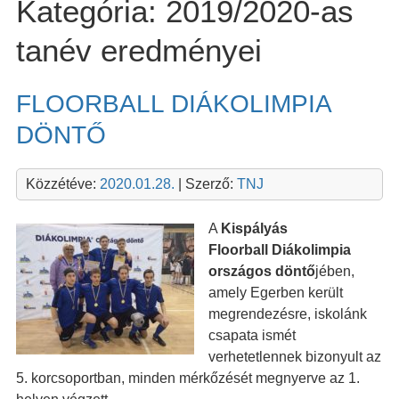
Kategória:
2019/2020-as
tanév eredményei
FLOORBALL DIÁKOLIMPIA
DÖNTŐ
Közzétéve:
2020.01.28.
| Szerző:
TNJ
A
Kispályás
Floorball Diákolimpia
országos döntő
jében,
amely Egerben került
megrendezésre, iskolánk
csapata ismét
verhetetlennek bizonyult az
5. korcsoportban, minden mérkőzését megnyerve az 1.