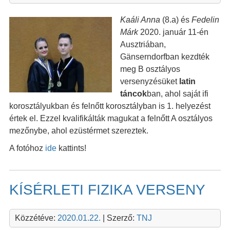
Kaáli Anna
(8.a) és
Fedelin
Márk
2020. január 11-én
Ausztriában,
Gänserndorfban kezdték
meg B osztályos
versenyzésüket
latin
táncok
ban, ahol saját ifi
korosztályukban és felnőtt korosztályban is 1. helyezést
értek el. Ezzel kvalifikálták magukat a felnőtt A osztályos
mezőnybe, ahol ezüstérmet szereztek.
A fotóhoz
ide
kattints!
KÍSÉRLETI FIZIKA VERSENY
Közzétéve:
2020.01.22.
| Szerző:
TNJ