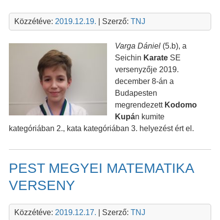
Közzétéve:
2019.12.19.
| Szerző:
TNJ
Varga Dániel
(5.b), a
Seichin
Karate
SE
versenyzője 2019.
december 8-án a
Budapesten
megrendezett
Kodomo
Kupá
n kumite
kategóriában 2., kata kategóriában 3. helyezést ért el.
PEST MEGYEI MATEMATIKA
VERSENY
Közzétéve:
2019.12.17.
| Szerző:
TNJ