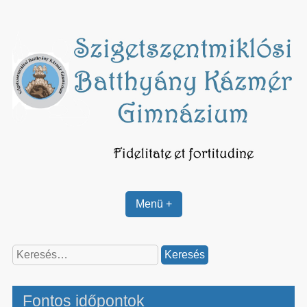
Skip
to
content
Menü +
Keresés:
Fontos időpontok