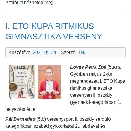
A fotót
itt
nézheted meg.
I. ETO KUPA RITMIKUS
GIMNASZTIKA VERSENY
Közzétéve:
2021.05.04.
| Szerző:
TNJ
Lovas Petra Zoé
(5.a) a
Győrben május 2-án
megrendezett I. ETO Kupa
ritmikus gimnasztika
versenyen II. osztály
gyermek kategóriában 1.
helyezést ért el.
Pál Bernadett
(5.b) versenysport II. osztály serdülő
kategóriában szabad gyakorlattal 2., labdával és