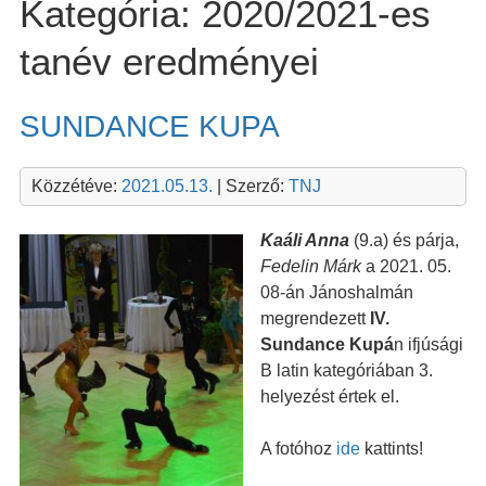
Kategória:
2020/2021-es
tanév eredményei
SUNDANCE KUPA
Közzétéve:
2021.05.13.
| Szerző:
TNJ
Kaáli Anna
(9.a) és párja,
Fedelin Márk
a 2021. 05.
08-án Jánoshalmán
megrendezett
IV.
Sundance Kupá
n ifjúsági
B latin kategóriában 3.
helyezést értek el.
A fotóhoz
ide
kattints!