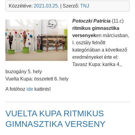
Közzétéve:
2021.03.25.
| Szerző:
TNJ
Potoczki Patrícia
(11.c)
ritmikus gimnasztika
versenyek
en márciusban,
I. osztály felnőtt
kategóriában a következő
eredményeket érte el:
Tavasz Kupa: karika 4.,
buzogány 5. hely
Vuelta Kupa: összetett 6. hely
A fotóhoz
ide
kattints!
VUELTA KUPA RITMIKUS
GIMNASZTIKA VERSENY