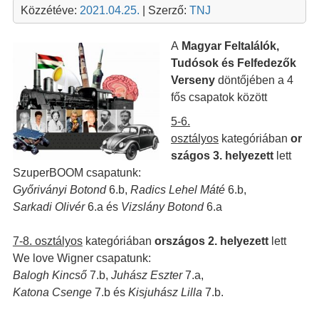
Közzétéve:
2021.04.25.
| Szerző:
TNJ
A
Magyar Feltalálók,
Tudósok és Felfedezők
Verseny
döntőjében a 4
fős csapatok között
5-6.
osztályos
kategóriában
or
szágos 3. helyezett
lett
SzuperBOOM csapatunk:
Győriványi Botond
6.b,
Radics Lehel Máté
6.b,
Sarkadi Olivér
6.a és
Vizslány Botond
6.a
7-8. osztályos
kategóriában
országos
2. helyezett
lett
We love Wigner csapatunk:
Balogh Kincső
7.b,
Juhász Eszter
7.a,
Katona Csenge
7.b és
Kisjuhász Lilla
7.b.