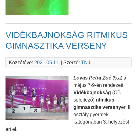
VIDÉKBAJNOKSÁG RITMIKUS
GIMNASZTIKA VERSENY
Közzétéve:
2021.05.11.
| Szerző:
TNJ
Lovas Petra Zoé
(5.a) a
május 7-9-én rendezett
Vidékbajnokság
(OB
selejtező)
ritmikus
gimnasztika verseny
en II.
osztály gyermek
kategóriában 3. helyezést
ért el.