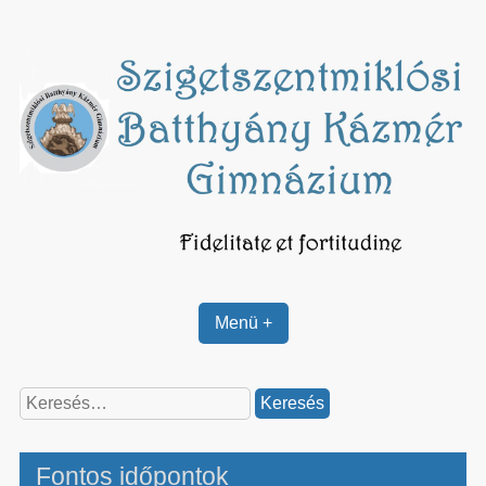
Skip
to
content
Menü +
Keresés:
Fontos időpontok