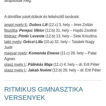
állapították meg.
A döntőbe jutott diákok és felkészítő tanáraik:
angol nyelv II.
:
Dobos Lili
(12.c) 3. hely – Imre Zoltán
filozófia
:
Perejuc Viktor
(12.b) 31. hely – Hajdú Zsoltné
földrajz
:
Pintér Levente
(12.b) 13. hely – Sete Krisztina
latin nyelv
:
Gréczi Lilla
(10.a) 32. hely – Talabér-Nagy
Judit
magyar nyelv
:
Komenda Emese
(11.c) 28. hely – Patai
Ágnes
olasz nyelv I.
:
Pálinkás Maja
(11.c) 4. hely – dr. Ertl Péter
olasz nyelv I.
:
Jakab Noémi
(12.b) 26. hely – dr. Ertl Péter
RITMIKUS GIMNASZTIKA
VERSENYEK