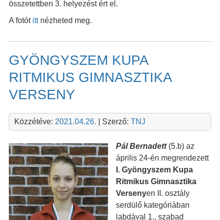
összetettben 3. helyezést ért el.
A fotót
itt
nézheted meg.
GYÖNGYSZEM KUPA
RITMIKUS GIMNASZTIKA
VERSENY
Közzétéve:
2021.04.26.
| Szerző:
TNJ
Pál Bernadett
(5.b) az
április 24-én megrendezett
I. Gyöngyszem Kupa
Ritmikus Gimnasztika
Verseny
en II. osztály
serdülő kategóriában
labdával 1., szabad