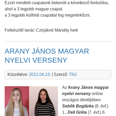
Ezzel mindkét csapatunk bekerült a következő fordulóba,
ahol a 3 legjobb magyar csapat
a 3 legjobb külföldi csapattal fog megmérkőzni.
Felkészítő tanár:
Czirjákné Mándity Ivett
ARANY JÁNOS MAGYAR
NYELVI VERSENY
Közzétéve:
2021.04.13.
| Szerző:
TNJ
Az
Arany János magyar
nyelvi verseny
online
országos döntőjében
Sebők Boglárka
(8. évf.)
1.,
Deli Gréta
(7. évf.) 6.