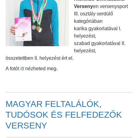
Verseny
en versenysport
III. osztály serdülő
kategóriában
karika gyakorlatával I.
helyezést,
szabad gyakorlatával II.
helyezést,
összetettben II. helyezést ért el.
A fotót
itt
nézheted meg.
MAGYAR FELTALÁLÓK,
TUDÓSOK ÉS FELFEDEZŐK
VERSENY