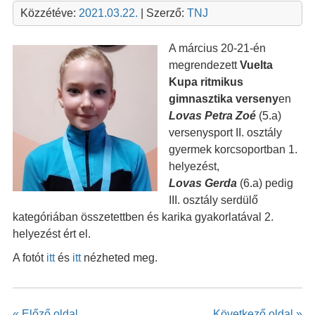
Közzétéve:
2021.03.22.
| Szerző:
TNJ
A március 20-21-én
megrendezett
Vuelta
Kupa ritmikus
gimnasztika verseny
en
Lovas Petra Zoé
(5.a)
versenysport II. osztály
gyermek korcsoportban 1.
helyezést,
Lovas Gerda
(6.a) pedig
III. osztály serdülő
kategóriában összetettben és karika gyakorlatával 2.
helyezést ért el.
A fotót
itt
és
itt
nézheted meg.
« Előző oldal
Következő oldal »