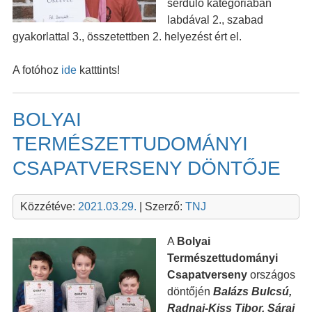
serdülő kategóriában
labdával 2., szabad
gyakorlattal 3., összetettben 2. helyezést ért el.
A fotóhoz
ide
katttints!
BOLYAI
TERMÉSZETTUDOMÁNYI
CSAPATVERSENY DÖNTŐJE
Közzétéve:
2021.03.29.
| Szerző:
TNJ
A
Bolyai
Természettudományi
Csapatverseny
országos
döntőjén
Balázs Bulcsú,
Radnai-Kiss Tibor, Sárai