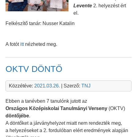
Levente
2. helyezést ért
el.
Felkészítő tanár: Nusser Katalin
A fotót
itt
nézheted meg.
OKTV DÖNTŐ
Közzétéve:
2021.03.26.
| Szerző:
TNJ
Ebben a tanévben 7 tanulónk jutott az
Országos Középiskolai Tanulmányi Verseny
(OKTV)
döntőjébe
.
A döntőket a járványhelyzet miatt nem rendezték meg,
a helyezéseket a 2. fordulóban elért eredmények alapján