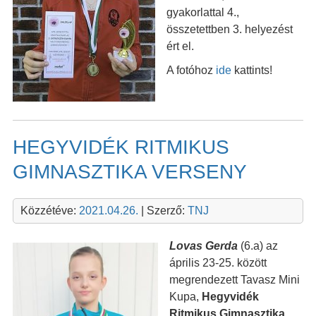
gyakorlattal 4.,
összetettben 3. helyezést
ért el.
A fotóhoz
ide
kattints!
HEGYVIDÉK RITMIKUS
GIMNASZTIKA VERSENY
Közzétéve:
2021.04.26.
| Szerző:
TNJ
Lovas Gerda
(6.a) az
április 23-25. között
megrendezett Tavasz Mini
Kupa,
Hegyvidék
Ritmikus Gimnasztika