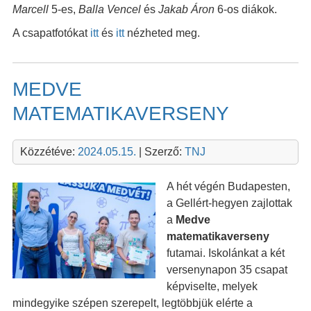
Marcell
5-es,
Balla Vencel
és
Jakab Áron
6-os diákok.
A csapatfotókat
itt
és
itt
nézheted meg.
MEDVE
MATEMATIKAVERSENY
Közzétéve:
2024.05.15.
| Szerző:
TNJ
A hét végén Budapesten,
a Gellért-hegyen zajlottak
a
Medve
matematikaverseny
futamai. Iskolánkat a két
versenynapon 35 csapat
képviselte, melyek
mindegyike szépen szerepelt, legtöbbjük elérte a