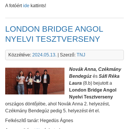
A fotóért
ide
kattints!
LONDON BRIDGE ANGOL
NYELVI TESZTVERSENY
Közzétéve:
2024.05.13.
| Szerző:
TNJ
Novák Anna, Czékmány
Bendegúz
és
Sáfi Réka
Laura
(8.b) bejutott a
London Bridge Angol
Nyelvi Tesztverseny
országos döntőjébe, ahol Novák Anna 2. helyezést,
Czékmány Bendegúz pedig 5. helyezést ért el.
Felkészítő tanár: Hegedüs Ágnes