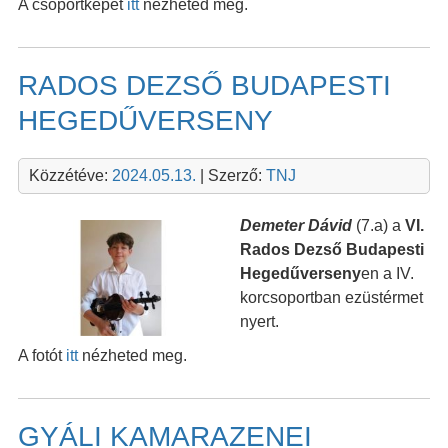
A csoportképet
itt
nézheted meg.
RADOS DEZSŐ BUDAPESTI
HEGEDŰVERSENY
Közzétéve:
2024.05.13.
| Szerző:
TNJ
Demeter Dávid
(7.a) a
VI.
Rados Dezső Budapesti
Hegedűverseny
en a IV.
korcsoportban ezüstérmet
nyert.
A fotót
itt
nézheted meg.
GYÁLI KAMARAZENEI