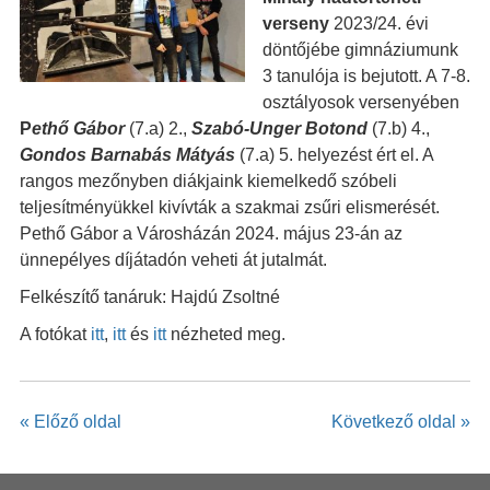
verseny
2023/24. évi
döntőjébe gimnáziumunk
3 tanulója is bejutott. A 7-8.
osztályosok versenyében
P
ethő Gábor
(7.a) 2.,
Szabó-Unger Botond
(7.b) 4.,
Gondos Barnabás Mátyás
(7.a) 5. helyezést ért el. A
rangos mezőnyben diákjaink kiemelkedő szóbeli
teljesítményükkel kivívták a szakmai zsűri elismerését.
Pethő Gábor a Városházán 2024. május 23-án az
ünnepélyes díjátadón veheti át jutalmát.
Felkészítő tanáruk: Hajdú Zsoltné
A fotókat
itt
,
itt
és
itt
nézheted meg.
« Előző oldal
Következő oldal »