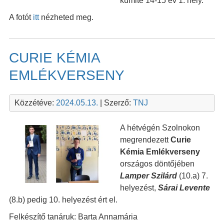
kumite 14-15 év 1. hely.
A fotót
itt
nézheted meg.
CURIE KÉMIA
EMLÉKVERSENY
Közzétéve:
2024.05.13.
| Szerző:
TNJ
A hétvégén Szolnokon
megrendezett
Curie
Kémia Emlékverseny
országos döntőjében
Lamper Szilárd
(10.a) 7.
helyezést,
Sárai Levente
(8.b) pedig 10. helyezést ért el.
Felkészítő tanáruk: Barta Annamária