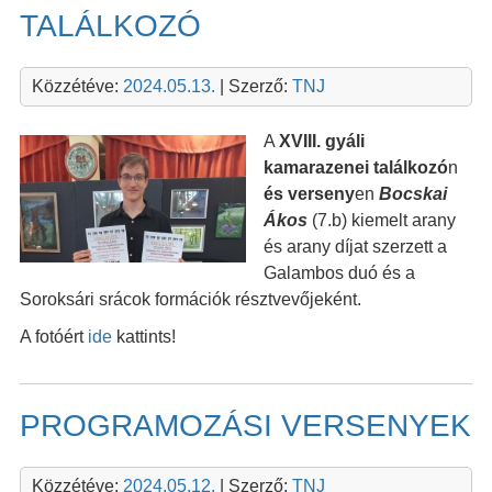
TALÁLKOZÓ
Közzétéve:
2024.05.13.
| Szerző:
TNJ
A
XVIII. gyáli
kamarazenei találkozó
n
és verseny
en
Bocskai
Ákos
(7.b) kiemelt arany
és arany díjat szerzett a
Galambos duó és a
Soroksári srácok formációk résztvevőjeként.
A fotóért
ide
kattints!
PROGRAMOZÁSI VERSENYEK
Közzétéve:
2024.05.12.
| Szerző:
TNJ