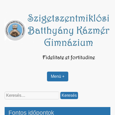
Skip
to
content
Menü +
Keresés:
Fontos időpontok