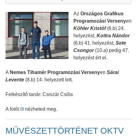
Az
Országos Grafikus
Programozási Verseny
en
Köhler Kristóf
(6.b) 24.
helyezést,
Kottra Nándor
(6.b) 41. helyezést,
Sete
Csongor
(10.a) pedig 47.
helyezést ért el.
A
Nemes Tihamér Programozási Verseny
en
Sárai
Levente
(8.b) 14. helyezett lett.
Felkészítő tanár: Csiszár Csilla
A fotót
itt
nézheted meg.
MŰVÉSZETTÖRTÉNET OKTV