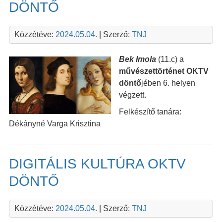
DÖNTŐ
Közzétéve:
2024.05.04.
| Szerző:
TNJ
Bek Imola
(11.c) a
művészettörténet OKTV
döntő
jében 6. helyen
végzett.
Felkészítő tanára:
Dékányné Varga Krisztina
DIGITÁLIS KULTÚRA OKTV
DÖNTŐ
Közzétéve:
2024.05.04.
| Szerző:
TNJ