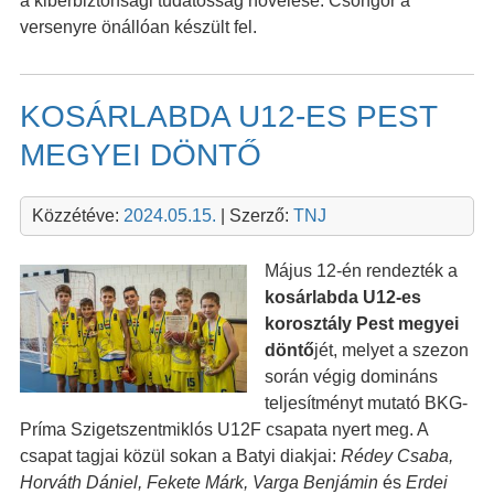
a kiberbiztonsági tudatosság növelése. Csongor a
versenyre önállóan készült fel.
KOSÁRLABDA U12-ES PEST
MEGYEI DÖNTŐ
Közzétéve:
2024.05.15.
| Szerző:
TNJ
Május 12-én rendezték a
kosárlabda U12-es
korosztály Pest megyei
döntő
jét, melyet a szezon
során végig domináns
teljesítményt mutató BKG-
Príma Szigetszentmiklós U12F csapata nyert meg. A
csapat tagjai közül sokan a Batyi diakjai:
Rédey Csaba,
Horváth Dániel, Fekete Márk, Varga Benjámin
és
Erdei