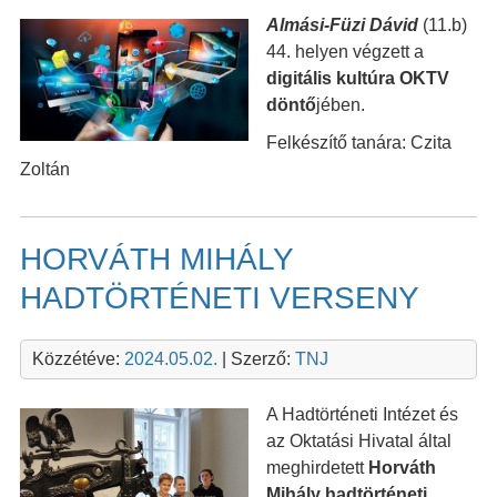
Almási-Füzi Dávid
(11.b)
44. helyen végzett a
digitális kultúra OKTV
döntő
jében.
Felkészítő tanára: Czita
Zoltán
HORVÁTH MIHÁLY
HADTÖRTÉNETI VERSENY
Közzétéve:
2024.05.02.
| Szerző:
TNJ
A Hadtörténeti Intézet és
az Oktatási Hivatal által
meghirdetett
Horváth
Mihály hadtörténeti