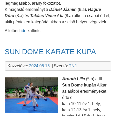
legmagasabb, arany fokozatot.
Kimagasló eredményt a
Dániel Jázmin
(8.a),
Hague
Dóra
(8.a) és
Takács Vince Ata
(8.a) alkotta csapat ért el,
akik pénteken kategóriájukban az első helyen végeztek.
A fotóért
ide
kattints!
SUN DOME KARATE KUPA
Közzétéve:
2024.05.15.
| Szerző:
TNJ
Arnóth Lilla
(5.b) a
III.
Sun Dome kupá
n Ajkán
az alábbi eredményeket
érte el:
kata 10-11 év 1. hely,
kata 12-13 év 1. hely,