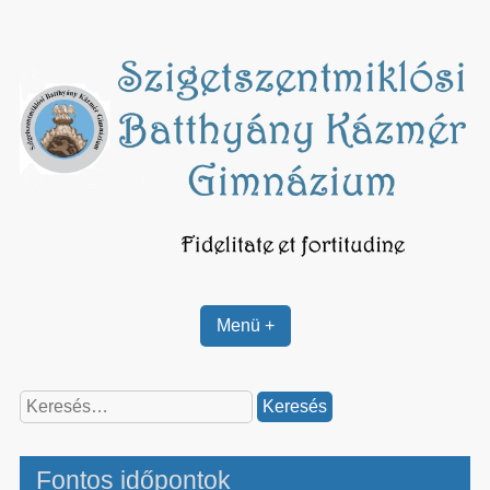
Skip
to
content
Menü +
Keresés:
Fontos időpontok