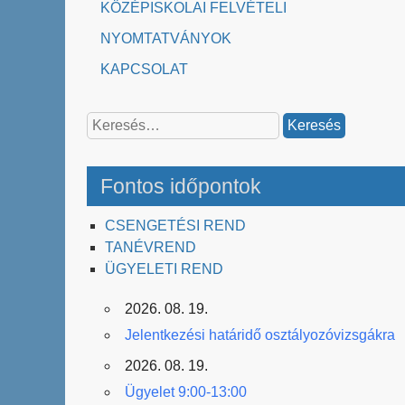
KÖZÉPISKOLAI FELVÉTELI
NYOMTATVÁNYOK
KAPCSOLAT
Keresés:
Fontos időpontok
CSENGETÉSI REND
TANÉVREND
ÜGYELETI REND
2026. 08. 19.
Jelentkezési határidő osztályozóvizsgákra
2026. 08. 19.
Ügyelet 9:00-13:00