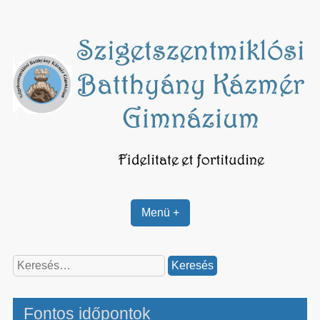
Skip
to
content
Menü +
Keresés:
Fontos időpontok