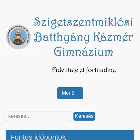
Skip
to
content
Menü +
Keresés:
Fontos időpontok