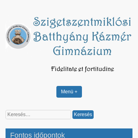
Skip
to
content
Menü +
Keresés:
Fontos időpontok