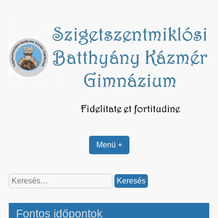
Skip
to
content
Menü +
Keresés:
Fontos időpontok