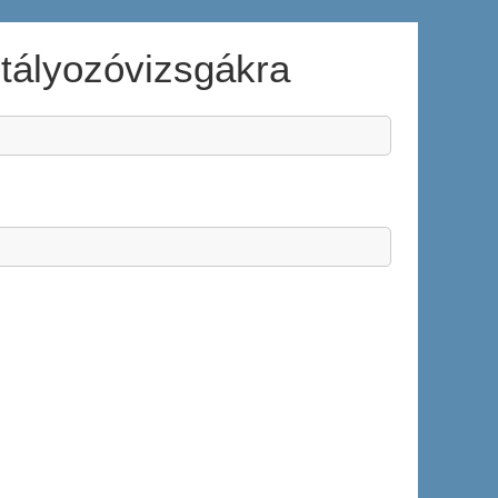
ztályozóvizsgákra