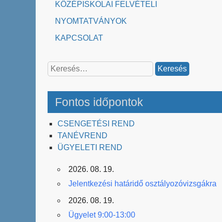
KÖZÉPISKOLAI FELVÉTELI
NYOMTATVÁNYOK
KAPCSOLAT
Keresés:
Fontos időpontok
CSENGETÉSI REND
TANÉVREND
ÜGYELETI REND
2026. 08. 19.
Jelentkezési határidő osztályozóvizsgákra
2026. 08. 19.
Ügyelet 9:00-13:00