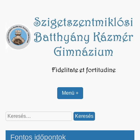
Skip
to
content
Menü +
Keresés:
Fontos időpontok