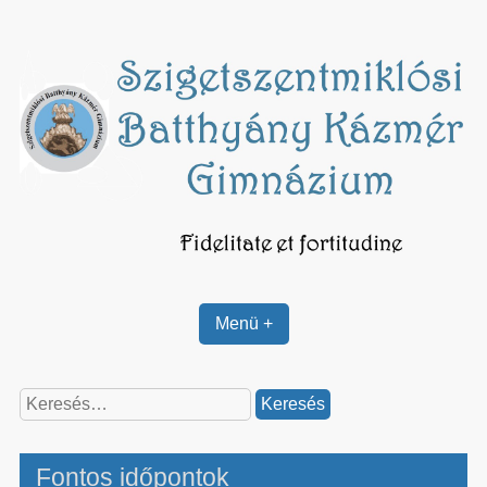
Skip
to
content
Menü +
Keresés:
Fontos időpontok