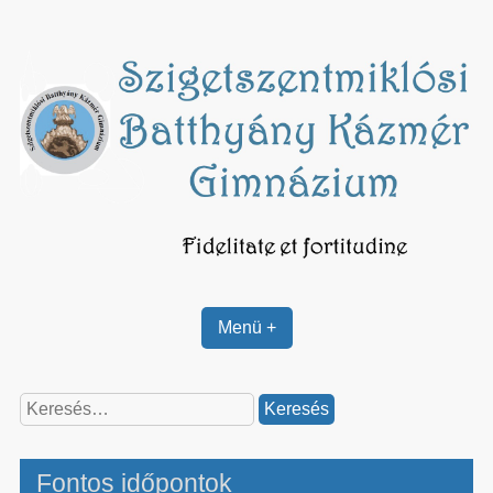
Skip
to
content
Menü +
Keresés:
Fontos időpontok