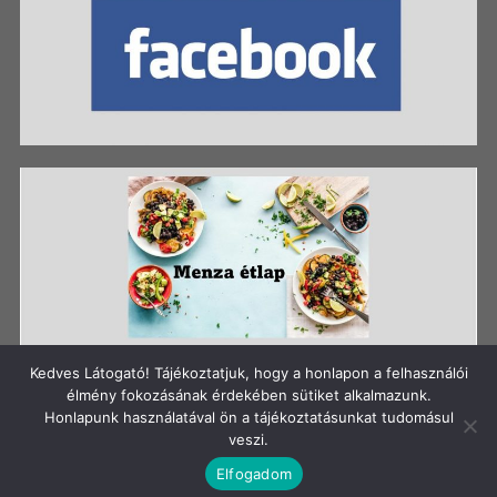
Kedves Látogató! Tájékoztatjuk, hogy a honlapon a felhasználói
élmény fokozásának érdekében sütiket alkalmazunk.
Honlapunk használatával ön a tájékoztatásunkat tudomásul
Szerzői jog: Szigetszentmiklósi Batthyány Kázmér
veszi.
Gimnázium
Elfogadom