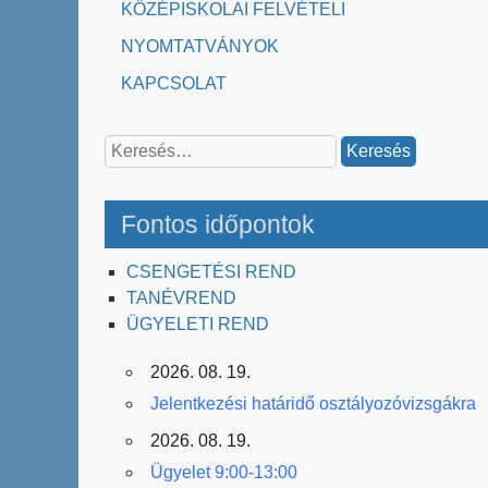
KÖZÉPISKOLAI FELVÉTELI
NYOMTATVÁNYOK
KAPCSOLAT
Keresés:
Fontos időpontok
CSENGETÉSI REND
TANÉVREND
ÜGYELETI REND
2026. 08. 19.
Jelentkezési határidő osztályozóvizsgákra
2026. 08. 19.
Ügyelet 9:00-13:00