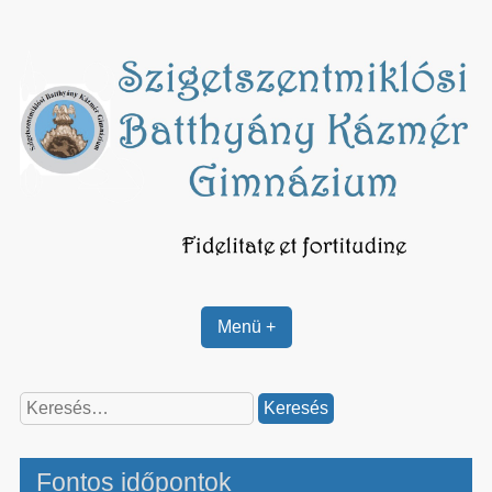
Skip
to
content
Menü +
Keresés:
Fontos időpontok