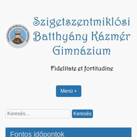
Skip
to
content
Menü +
Keresés:
Fontos időpontok