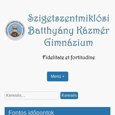
Skip
to
content
Menü +
Keresés:
Fontos időpontok