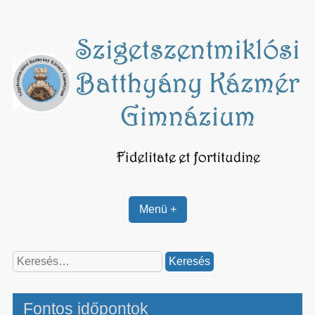
Skip
to
content
Menü +
Keresés:
Fontos időpontok