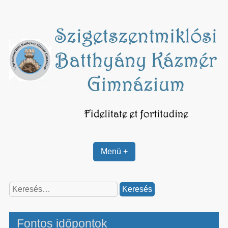
Skip
to
content
Menü +
Keresés:
Fontos időpontok