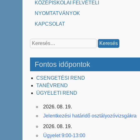
KÖZÉPISKOLAI FELVÉTELI
NYOMTATVÁNYOK
KAPCSOLAT
Keresés:
Fontos időpontok
CSENGETÉSI REND
TANÉVREND
ÜGYELETI REND
2026. 08. 19.
Jelentkezési határidő osztályozóvizsgákra
2026. 08. 19.
Ügyelet 9:00-13:00