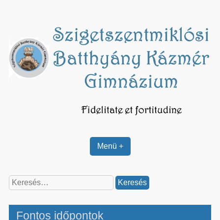
Skip
to
content
Menü +
Keresés:
Fontos időpontok