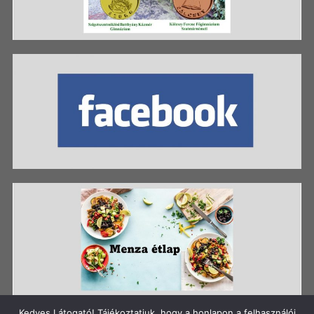
Kedves Látogató! Tájékoztatjuk, hogy a honlapon a felhasználói