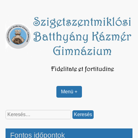
Skip
to
content
Menü +
Keresés:
Fontos időpontok