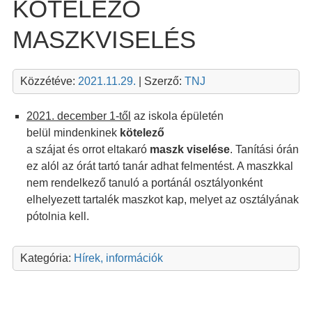
KÖTELEZŐ
MASZKVISELÉS
Közzétéve:
2021.11.29.
| Szerző:
TNJ
2021. december 1-től
az iskola épületén
belül mindenkinek
kötelező
a szájat és orrot eltakaró
maszk viselése
. Tanítási órán
ez alól az órát tartó tanár adhat felmentést. A maszkkal
nem rendelkező tanuló a portánál osztályonként
elhelyezett tartalék maszkot kap, melyet az osztályának
pótolnia kell.
Kategória:
Hírek, információk