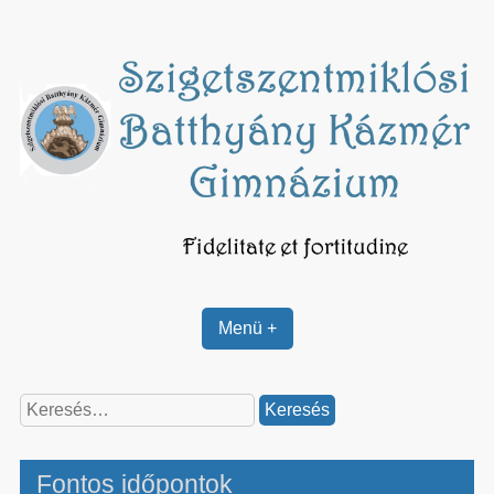
Skip
to
content
Menü +
Keresés:
Fontos időpontok