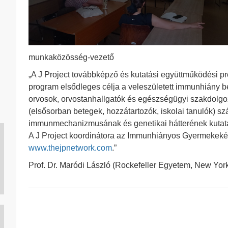
munkaközösség-vezető
„A J Project továbbképző és kutatási együttműködési pr
program elsődleges célja a veleszületett immunhiány b
orvosok, orvostanhallgatók és egészségügyi szakdol
(elsősorban betegek, hozzátartozók, iskolai tanulók) 
immunmechanizmusának és genetikai hátterének kutatá
A J Project koordinátora az Immunhiányos Gyermekekér
www.thejpnetwork.com
.”
Prof. Dr. Maródi László (Rockefeller Egyetem, New Yor