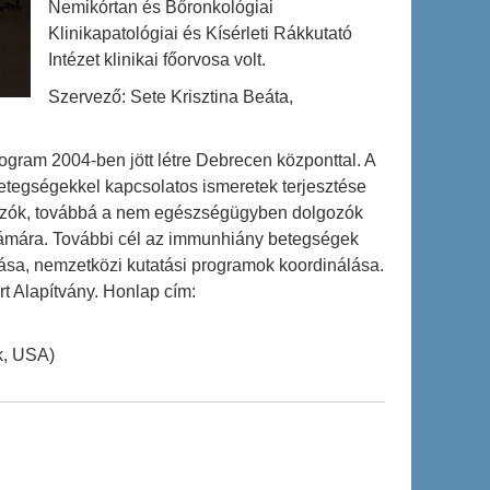
Nemikórtan és Bőronkológiai
Klinikapatológiai és Kísérleti Rákkutató
Intézet klinikai főorvosa volt.
Szervező: Sete Krisztina Beáta,
ogram 2004-ben jött létre Debrecen központtal. A
etegségekkel kapcsolatos ismeretek terjesztése
gozók, továbbá a nem egészségügyben dolgozók
számára. További cél az immunhiány betegségek
sa, nemzetközi kutatási programok koordinálása.
t Alapítvány. Honlap cím:
k, USA)