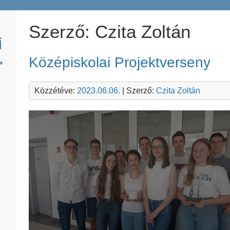
Szerző:
Czita Zoltán
Középiskolai Projektverseny
Közzétéve:
2023.06.06.
| Szerző:
Czita Zoltán