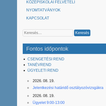
KÖZÉPISKOLAI FELVÉTELI
NYOMTATVÁNYOK
KAPCSOLAT
Keresés:
Fontos időpontok
CSENGETÉSI REND
TANÉVREND
ÜGYELETI REND
2026. 08. 19.
Jelentkezési határidő osztályozóvizsgákra
2026. 08. 19.
Ügyelet 9:00-13:00