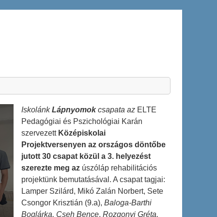
Iskolánk
Lápnyomok
csapata az
ELTE
Pedagógiai és Pszichológiai Karán
szervezett
Középiskolai
Projektversenyen
az országos döntőbe
jutott 30 csapat közül a 3. helyezést
szerezte meg az
úszóláp rehabilitációs
projektünk bemutatásával. A csapat tagjai:
Lamper Szilárd, Mikó Zalán Norbert, Sete
Csongor Krisztián (9.a),
Baloga-Barthi
Boglárka, Cseh Bence
,
Rozgonyi Gréta,