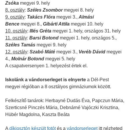
Zsóka
megyei 9. hely
8. osztály
:
Széles Zsombor
megyei 8. hely
9. osztály
:
Takács Flóra
megyei 3.,
Almási
Bence
megyei 8.,
Gibárti Attila
megyei 10. hely
10. osztály
:
Illés Gréta
megyei 1. hely, országos 31. hely
11. osztály
:
Barsi Botond
megyei 1. hely, országos 5.,
Széles Tamás
megyei 9. hely
12. osztály
:
Szabó Máté
megyei 3.,
Veréb Dávid
megyei
4.,
Molnár Botond
megyei 5. hely
A csapatversenyen 1. helyezést értek el.
Iskolánk a vándorserleget is elnyerte
a Dél-Pest
megyei régióban a 8 osztályos gimnáziumok között.
Felkészítő tanárok: Herbayné Dudás Éva, Papczun Mária,
Szerticsné Pinczés Mária, Debnárné Vajóczki Krisztina,
Hübér Magdolna, Kaszta Beáta
A
díkiosztón készült fotót
és a
vándorserleget
itt nézheted