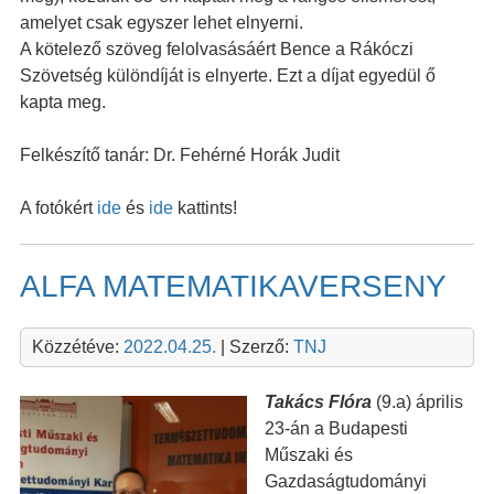
amelyet csak egyszer lehet elnyerni.
A kötelező szöveg felolvasásáért Bence a Rákóczi
Szövetség különdíját is elnyerte. Ezt a díjat egyedül ő
kapta meg.
Felkészítő tanár: Dr. Fehérné Horák Judit
A fotókért
ide
és
ide
kattints!
ALFA MATEMATIKAVERSENY
Közzétéve:
2022.04.25.
| Szerző:
TNJ
Takács Flóra
(9.a) április
23-án a Budapesti
Műszaki és
Gazdaságtudományi