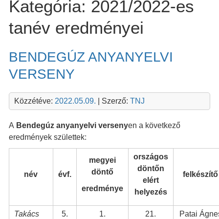
Kategória:
2021/2022-es
tanév eredményei
BENDEGÚZ ANYANYELVI
VERSENY
Közzétéve:
2022.05.09.
| Szerző:
TNJ
A
Bendegúz anyanyelvi verseny
en a következő
eredmények születtek:
országos
megyei
döntőn
döntő
név
évf.
felkészítő
elért
eredménye
helyezés
Takács
5.
1.
21.
Patai Ágne