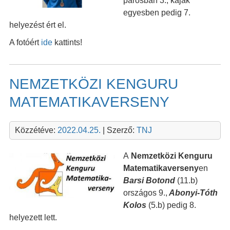
párosban 3., kajak
egyesben pedig 7.
helyezést ért el.
A fotóért
ide
kattints!
NEMZETKÖZI KENGURU
MATEMATIKAVERSENY
Közzétéve:
2022.04.25.
| Szerző:
TNJ
A
Nemzetközi Kenguru
Matematikaverseny
en
Barsi Botond
(11.b)
országos 9.,
Abonyi-Tóth
Kolos
(5.b) pedig 8.
helyezett lett.