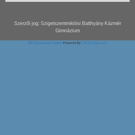
Szerzői jog: Szigetszentmiklósi Batthyány Kázmér
Gimnázium
WP2Social Auto Publish
Powered By :
XYZScripts.com