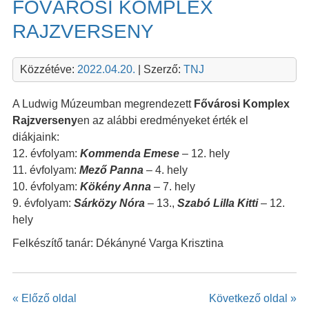
FŐVÁROSI KOMPLEX
RAJZVERSENY
Közzétéve:
2022.04.20.
| Szerző:
TNJ
A Ludwig Múzeumban megrendezett
Fővárosi Komplex
Rajzverseny
en az alábbi eredményeket érték el
diákjaink:
12. évfolyam:
Kommenda Emese
– 12. hely
11. évfolyam:
Mező Panna
– 4. hely
10. évfolyam:
Kökény Anna
– 7. hely
9. évfolyam:
Sárközy Nóra
– 13.,
Szabó Lilla Kitti
– 12.
hely
Felkészítő tanár: Dékányné Varga Krisztina
« Előző oldal
Következő oldal »