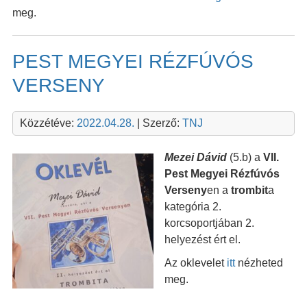
meg.
PEST MEGYEI RÉZFÚVÓS
VERSENY
Közzétéve:
2022.04.28.
| Szerző:
TNJ
Mezei Dávid
(5.b) a
VII.
Pest Megyei Rézfúvós
Verseny
en a
trombit
a
kategória 2.
korcsoportjában 2.
helyezést ért el.
Az oklevelet
itt
nézheted
meg.