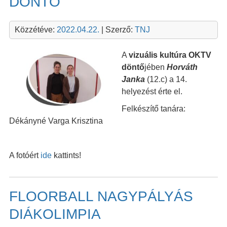
DÖNTŐ
Közzétéve:
2022.04.22.
| Szerző:
TNJ
A
vizuális kultúra OKTV
döntő
jében
Horváth
Janka
(12.c) a 14.
helyezést érte el.
Felkészítő tanára:
Dékányné Varga Krisztina
A fotóért
ide
kattints!
FLOORBALL NAGYPÁLYÁS
DIÁKOLIMPIA