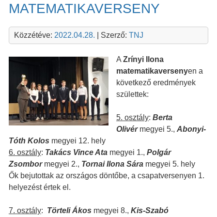
MATEMATIKAVERSENY
Közzétéve:
2022.04.28.
| Szerző:
TNJ
A
Zrínyi Ilona
matematikaverseny
en a
következő eredmények
születtek:
5. osztály
:
Berta
Olivér
megyei 5.,
Abonyi-
Tóth Kolos
megyei 12. hely
6. osztály
:
Takács Vince Ata
megyei 1.,
Polgár
Zsombor
megyei 2.,
Tornai Ilona Sára
megyei 5. hely
Ők bejutottak az országos döntőbe, a csapatversenyen 1.
helyezést értek el.
7. osztály
:
Törteli Ákos
megyei 8.,
Kis-Szabó