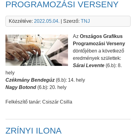
PROGRAMOZÁSI VERSENY
Közzétéve:
2022.05.04.
| Szerző:
TNJ
Az
Országos Grafikus
Programozási Verseny
döntőjében a következő
eredmények születtek:
Sárai Levente
(6.b): 8.
hely
Czékmány Bendegúz
(6.b): 14. hely
Nagy Botond
(6.b): 20. hely
Felkészítő tanár: Csiszár Csilla
ZRÍNYI ILONA