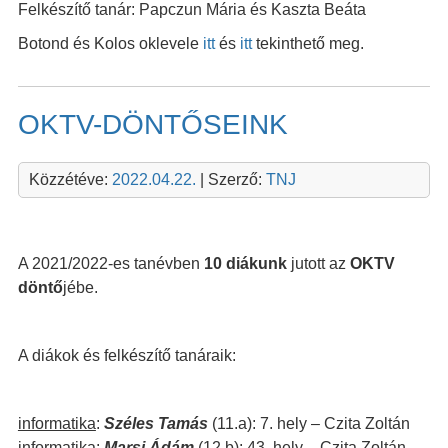
Felkészítő tanár: Papczun Mária és Kaszta Beáta
Botond és Kolos oklevele
itt
és
itt
tekinthető meg.
OKTV-DÖNTŐSEINK
Közzétéve:
2022.04.22.
| Szerző:
TNJ
A 2021/2022-es tanévben
10 diákunk
jutott az
OKTV
döntő
jébe.
A diákok és felkészítő tanáraik:
informatika
:
Széles Tamás
(11.a): 7. hely – Czita Zoltán
informatika
:
Marsi Ádám
(12.b): 43. hely – Czita Zoltán