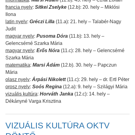
francia nyelv
:
Sitkei Zselyke
(12.b): 20. hely – Miklósi
Ilona
latin nyelv
:
Gréczi Lilla
(11.a): 21. hely – Talabér-Nagy
Judit
magyar nyelv
:
Pusoma Dóra
(11.b): 13. hely –
Gelencsérné Szarka Mária
magyar nyelv
:
Erős Nóra
(11.c): 28. hely – Gelencsérné
Szarka Mária
matematika
:
Marsi Ádám
(12.b). 30. hely – Papczun
Mária
olasz nyelv
:
Árpási Nikolett
(11.c): 29. hely – dr. Ertl Péter
orosz nyelv
:
Soós Regina
(12.a): 9. hely – Szilágyi Mária
vizuális kultúra
:
Horváth Janka
(12.c): 14. hely –
Dékányné Varga Krisztina
VIZUÁLIS KULTÚRA OKTV