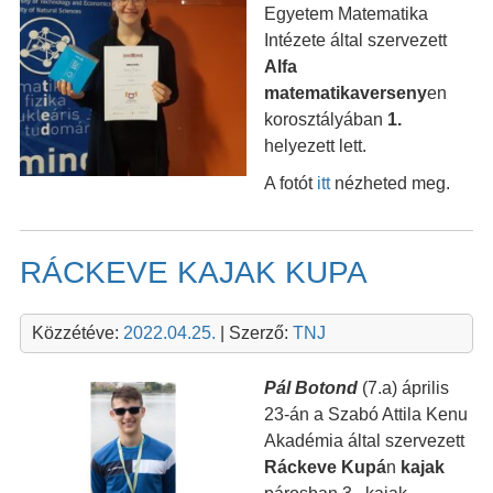
Egyetem Matematika
Intézete által szervezett
Alfa
matematikaverseny
en
korosztályában
1.
helyezett lett.
A fotót
itt
nézheted meg.
RÁCKEVE KAJAK KUPA
Közzétéve:
2022.04.25.
| Szerző:
TNJ
Pál Boton
d
(7.a) április
23-án a Szabó Attila Kenu
Akadémia által szervezett
Ráckeve Kupá
n
kajak