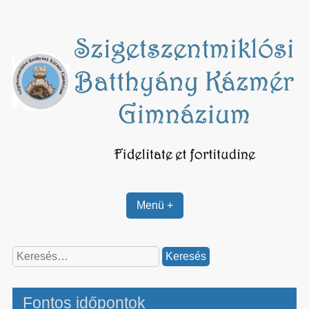
Skip
to
content
Menü +
Keresés:
Fontos időpontok