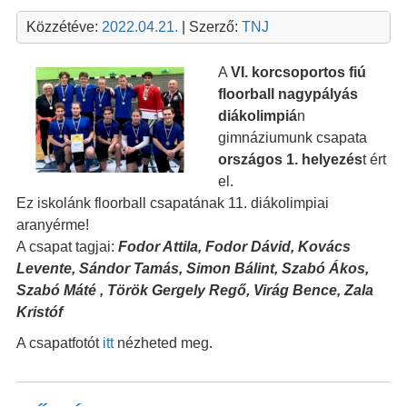
Közzétéve:
2022.04.21.
| Szerző:
TNJ
A
VI. korcsoportos fiú
floorball nagypályás
diákolimpiá
n
gimnáziumunk csapata
országos 1. helyezés
t ért
el.
Ez iskolánk floorball csapatának 11. diákolimpiai
aranyérme!
A csapat tagjai:
Fodor Attila, Fodor Dávid, Kovács
Levente, Sándor Tamás, Simon Bálint, Szabó Ákos,
Szabó Máté , Török Gergely Regő, Virág Bence, Zala
Kristóf
A csapatfotót
itt
nézheted meg.