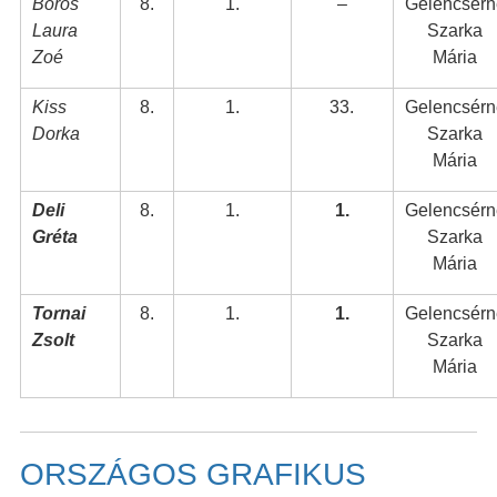
Boros
8.
1.
–
Gelencsérn
Laura
Szarka
Zoé
Mária
Kiss
8.
1.
33.
Gelencsérn
Dorka
Szarka
Mária
Deli
8.
1.
1.
Gelencsérn
Gréta
Szarka
Mária
Tornai
8.
1.
1.
Gelencsérn
Zsolt
Szarka
Mária
ORSZÁGOS GRAFIKUS