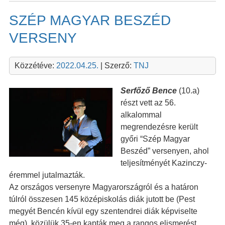
SZÉP MAGYAR BESZÉD
VERSENY
Közzétéve:
2022.04.25.
| Szerző:
TNJ
Serfőző Bence
(10.a)
részt vett az 56.
alkalommal
megrendezésre került
győri “Szép Magyar
Beszéd” versenyen, ahol
teljesítményét Kazinczy-
éremmel jutalmazták.
Az országos versenyre Magyarországról és a határon
túlról összesen 145 középiskolás diák jutott be (Pest
megyét Bencén kívül egy szentendrei diák képviselte
még), közülük 35-en kapták meg a rangos elismerést,