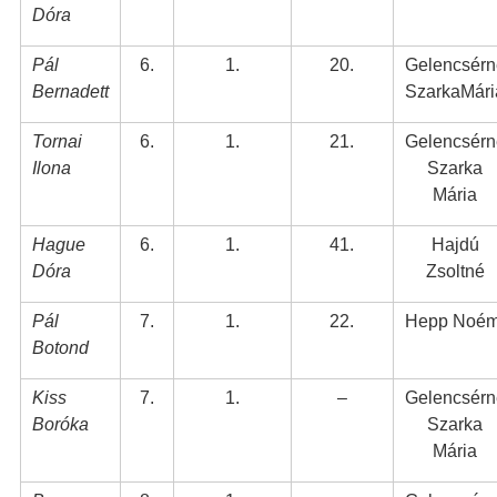
Dóra
Pál
6.
1.
20.
Gelencsérn
Bernadett
SzarkaMári
Tornai
6.
1.
21.
Gelencsérn
Ilona
Szarka
Mária
Hague
6.
1.
41.
Hajdú
Dóra
Zsoltné
Pál
7.
1.
22.
Hepp Noém
Botond
Kiss
7.
1.
–
Gelencsérn
Boróka
Szarka
Mária