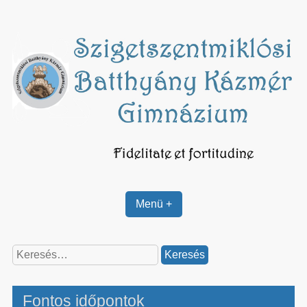
Skip
to
content
Menü +
Keresés:
Fontos időpontok