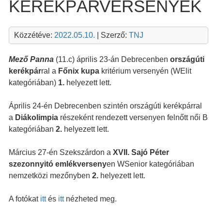
KERÉKPÁRVERSENYEK
Közzétéve:
2022.05.10.
| Szerző:
TNJ
Mező Panna
(11.c) április 23-án Debrecenben
országúti
kerékpár
ral a
Főnix kupa
kritérium versenyén (WElit
kategóriában)
1.
helyezett lett.
Április 24-én Debrecenben szintén országúti kerékpárral
a
Diákolimpia
részeként rendezett versenyen felnőtt női B
kategóriában
2.
helyezett lett.
Március 27-én Szekszárdon a
XVII. Sajó Péter
szezonnyitó emlékverseny
en WSenior kategóriában
nemzetközi mezőnyben
2.
helyezett lett.
A fotókat
itt
és
itt
nézheted meg.