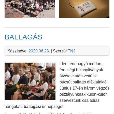
BALLAGÁS
Közzétéve:
2020.06.23.
| Szerző:
TNJ
Idén rendhagyó módon,
érettségi bizonyítványuk
átvétele után vettünk
búcsút ballagó diákjainktól.
Június 17-én három végzős
osztályunknak külön-külön
szerveztünk családias
hangulatú
ballagás
i ünnepséget.