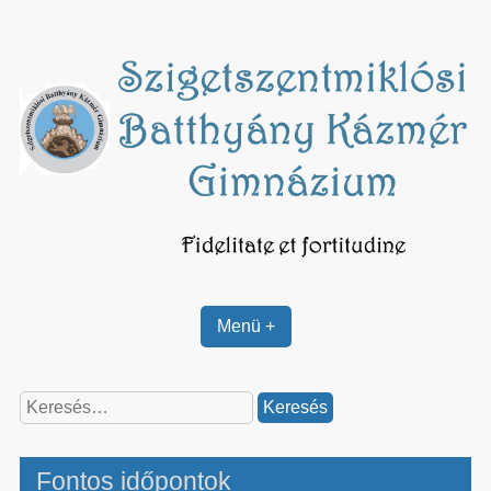
Skip
to
content
Menü +
Keresés:
Fontos időpontok