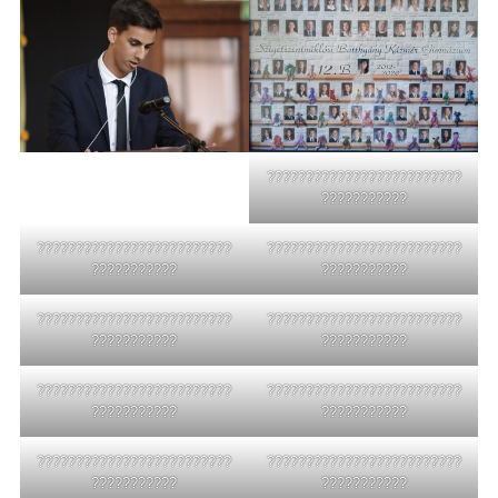
?????????????????????????
???????????
?????????????????????????
?????????????????????????
???????????
???????????
?????????????????????????
?????????????????????????
???????????
???????????
?????????????????????????
?????????????????????????
???????????
???????????
?????????????????????????
?????????????????????????
???????????
???????????