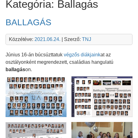
Kategória:
Ballagás
BALLAGÁS
Közzétéve:
2021.06.24.
| Szerző:
TNJ
Június 16-án búcsúzttatuk
végzős diákjaink
at az
osztályonként megrendezett, családias hangulatú
ballagás
on.