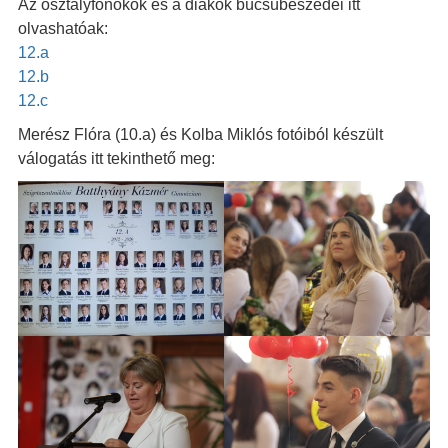
Az osztályfőnökök és a diákok búcsúbeszédei itt
olvashatóak:
12.a
12.b
12.c
Merész Flóra (10.a) és Kolba Miklós fotóiból készült
válogatás itt tekinthető meg: