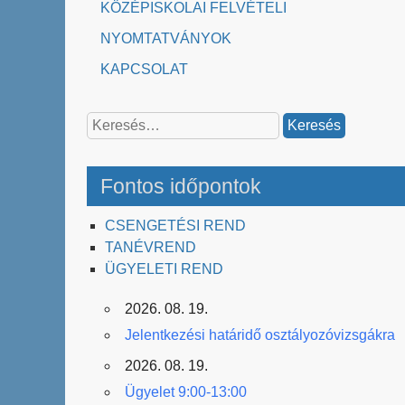
KÖZÉPISKOLAI FELVÉTELI
NYOMTATVÁNYOK
KAPCSOLAT
Keresés:
Fontos időpontok
CSENGETÉSI REND
TANÉVREND
ÜGYELETI REND
2026. 08. 19.
Jelentkezési határidő osztályozóvizsgákra
2026. 08. 19.
Ügyelet 9:00-13:00