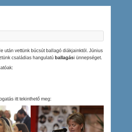
 után vettünk búcsút ballagó diákjainktól. Június
ztünk családias hangulatú
ballagás
i ünnepséget.
hatóak:
ogatás itt tekinthető meg: