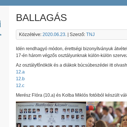
BALLAGÁS
Közzétéve:
2020.06.23.
| Szerző:
TNJ
Idén rendhagyó módon, érettségi bizonyítványuk átvétele
17-én három végzős osztályunknak külön-külön szerve
Az osztályfőnökök és a diákok búcsúbeszédei itt olvas
12.a
12.b
12.c
Merész Flóra (10.a) és Kolba Miklós fotóiból készült vál