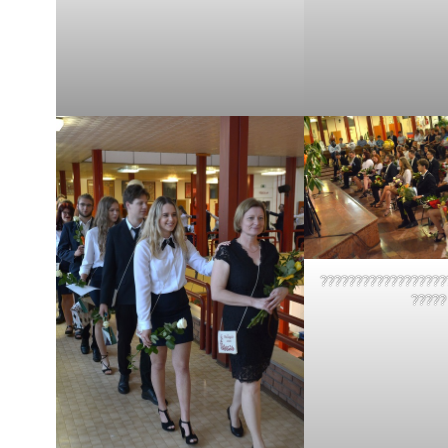
??????????????????
?????