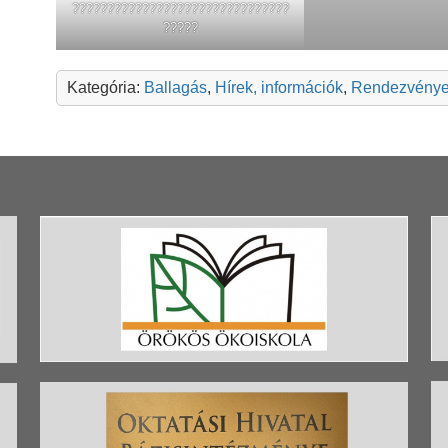
???????????????????????????????
?????
Kategória:
Ballagás
,
Hírek, információk
,
Rendezvény