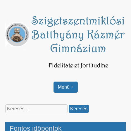
Skip
to
content
Menü +
Keresés:
Fontos időpontok