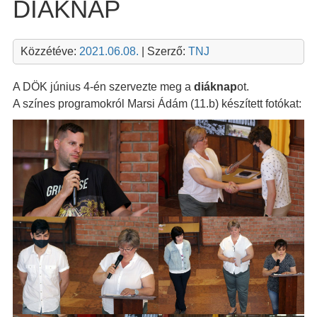
DIÁKNAP
Közzétéve:
2021.06.08.
| Szerző:
TNJ
A DÖK június 4-én szervezte meg a
diáknap
ot.
A színes programokról Marsi Ádám (11.b) készített fotókat: