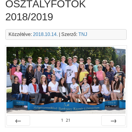
OSZTÁLYFOTÓK
2018/2019
Közzétéve:
2018.10.14.
| Szerző:
TNJ
1
21
Előző
Következő