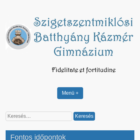
Skip
to
content
Menü +
Keresés:
Fontos időpontok