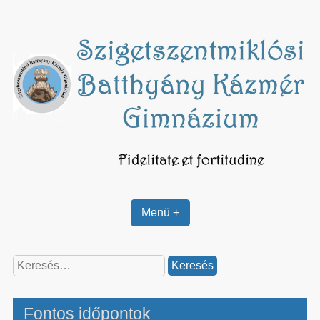
Skip
to
content
Menü +
Keresés:
Fontos időpontok