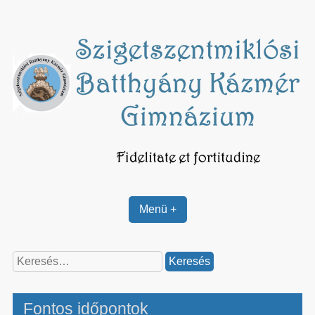
Skip
to
content
Menü +
Keresés:
Fontos időpontok