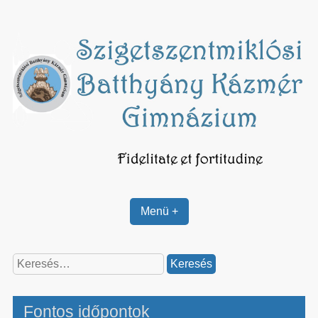
Skip
to
content
Menü +
Keresés:
Fontos időpontok