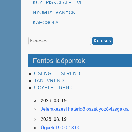
KÖZÉPISKOLAI FELVÉTELI
NYOMTATVÁNYOK
KAPCSOLAT
Keresés:
Fontos időpontok
CSENGETÉSI REND
TANÉVREND
ÜGYELETI REND
2026. 08. 19.
Jelentkezési határidő osztályozóvizsgákra
2026. 08. 19.
Ügyelet 9:00-13:00