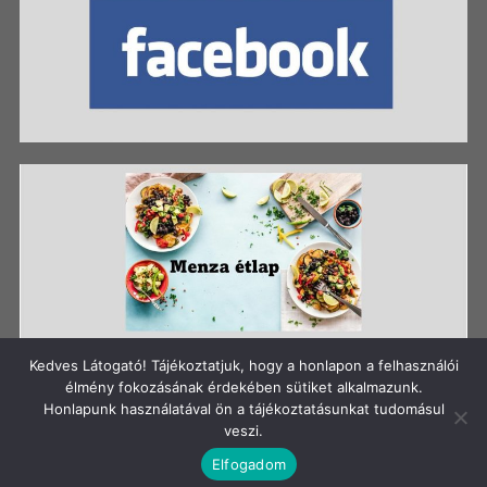
Kedves Látogató! Tájékoztatjuk, hogy a honlapon a felhasználói
élmény fokozásának érdekében sütiket alkalmazunk.
Honlapunk használatával ön a tájékoztatásunkat tudomásul
Szerzői jog: Szigetszentmiklósi Batthyány Kázmér
veszi.
Gimnázium
Elfogadom