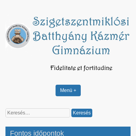
Skip
to
content
Menü +
Keresés:
Fontos időpontok