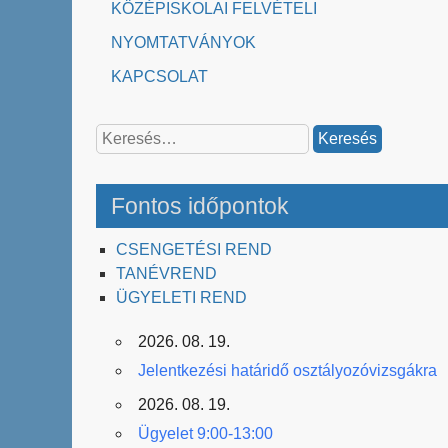
KÖZÉPISKOLAI FELVÉTELI
NYOMTATVÁNYOK
KAPCSOLAT
Keresés:
Fontos időpontok
CSENGETÉSI REND
TANÉVREND
ÜGYELETI REND
2026. 08. 19.
Jelentkezési határidő osztályozóvizsgákra
2026. 08. 19.
Ügyelet 9:00-13:00