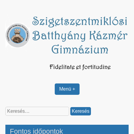
Skip
to
content
Menü +
Keresés:
Fontos időpontok