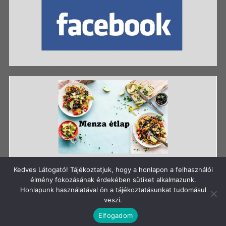
Kedves Látogató! Tájékoztatjuk, hogy a honlapon a felhasználói
élmény fokozásának érdekében sütiket alkalmazunk.
Honlapunk használatával ön a tájékoztatásunkat tudomásul
Szerzői jog: Szigetszentmiklósi Batthyány Kázmér
veszi.
Gimnázium
Elfogadom