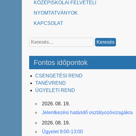
KÖZÉPISKOLAI FELVÉTELI
NYOMTATVÁNYOK
KAPCSOLAT
Keresés:
Fontos időpontok
CSENGETÉSI REND
TANÉVREND
ÜGYELETI REND
2026. 08. 19.
Jelentkezési határidő osztályozóvizsgákra
2026. 08. 19.
Ügyelet 9:00-13:00