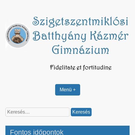
Skip
to
content
Menü +
Keresés:
Fontos időpontok