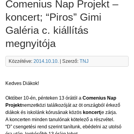
Comenius Nap Projekt –
koncert; “Piros” Gimi
Galéria c. kiállítás
megnyitója
Közzétéve:
2014.10.10.
| Szerző:
TNJ
Kedves Diákok!
Október 10-én, pénteken 13 órától a
Comenius Nap
Projekt
nemzetközi találkozóját az öt országból érkező
diákok és iskolánk kórusának közös
koncert
je zárja.
A koncerten minden tanulónak kötelező a részvétel.
“D” csengetési rend szerint tanítunk, ebédelni az utolsó
óra után, legkésőbb 13 óráig lehet.