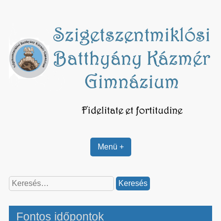
Skip
to
content
Menü +
Keresés:
Fontos időpontok