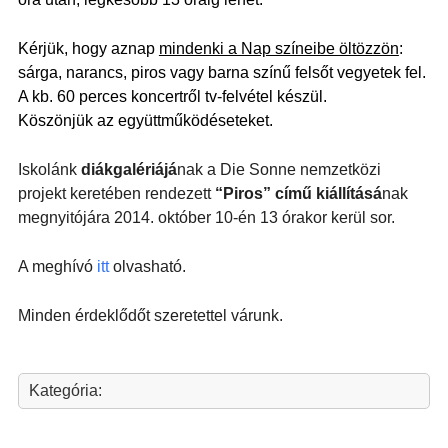
Kérjük, hogy aznap
mindenki a Nap színeibe öltözzön
:
sárga, narancs, piros vagy barna színű felsőt vegyetek fel.
A kb. 60 perces koncertről tv-felvétel készül.
Köszönjük az együttműködéseteket.
Iskolánk
diákgalériájá
nak a Die Sonne nemzetközi
projekt keretében rendezett
“Piros” című kiállításá
nak
megnyitójára 2014. október 10-én 13 órakor kerül sor.
A meghívó
itt
olvasható.
Minden érdeklődőt szeretettel várunk.
Kategória: