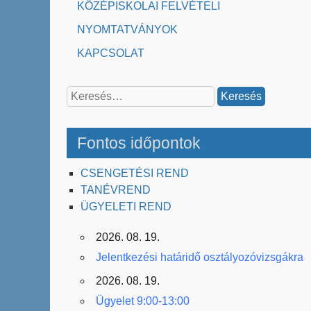
KÖZÉPISKOLAI FELVÉTELI
NYOMTATVÁNYOK
KAPCSOLAT
Keresés:
Fontos időpontok
CSENGETÉSI REND
TANÉVREND
ÜGYELETI REND
2026. 08. 19.
Jelentkezési határidő osztályozóvizsgákra
2026. 08. 19.
Ügyelet 9:00-13:00