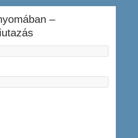
k nyomában –
iutazás